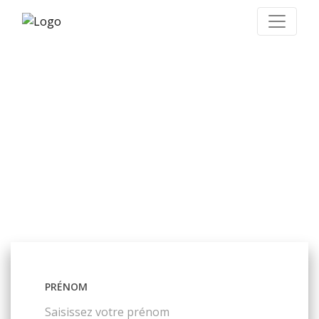
En collaboration avec
Les petites entreprises
peuvent économiser 70 %
sur les frais d’expédition
pendant 6 mois.*
PRÉNOM