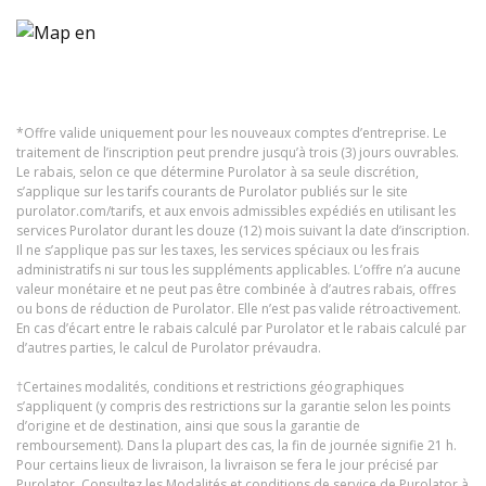
*Offre valide uniquement pour les nouveaux comptes d’entreprise. Le
traitement de l’inscription peut prendre jusqu’à trois (3) jours ouvrables.
Le rabais, selon ce que détermine Purolator à sa seule discrétion,
s’applique sur les tarifs courants de Purolator publiés sur le site
purolator.com/tarifs
, et aux envois admissibles expédiés en utilisant les
services Purolator durant les douze (12) mois suivant la date d’inscription.
Il ne s’applique pas sur les taxes, les services spéciaux ou les frais
administratifs ni sur tous les suppléments applicables. L’offre n’a aucune
valeur monétaire et ne peut pas être combinée à d’autres rabais, offres
ou bons de réduction de Purolator. Elle n’est pas valide rétroactivement.
En cas d’écart entre le rabais calculé par Purolator et le rabais calculé par
d’autres parties, le calcul de Purolator prévaudra.
†Certaines modalités, conditions et restrictions géographiques
s’appliquent (y compris des restrictions sur la garantie selon les points
d’origine et de destination, ainsi que sous la garantie de
remboursement). Dans la plupart des cas, la fin de journée signifie 21 h.
Pour certains lieux de livraison, la livraison se fera le jour précisé par
Purolator. Consultez les Modalités et conditions de service de Purolator à