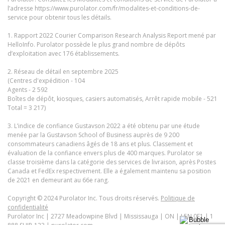
l’adresse https://www.purolator.com/fr/modalites-et-conditions-de-
service pour obtenir tous les détails.
1. Rapport 2022 Courier Comparison Research Analysis Report mené par
HelloInfo. Purolator possède le plus grand nombre de dépôts
d’exploitation avec 176 établissements.
2. Réseau de détail en septembre 2025
(Centres d'expédition - 104
Agents - 2 592
Boîtes de dépôt, kiosques, casiers automatisés, Arrêt rapide mobile - 521
Total = 3 217)
3. L’indice de confiance Gustavson 2022 a été obtenu par une étude
menée par la Gustavson School of Business auprès de 9 200
consommateurs canadiens âgés de 18 ans et plus. Classement et
évaluation de la confiance envers plus de 400 marques. Purolator se
classe troisième dans la catégorie des services de livraison, après Postes
Canada et FedEx respectivement. Elle a également maintenu sa position
de 2021 en demeurant au 66e rang.
Copyright © 2024 Purolator Inc. Tous droits réservés.
Politique de
confidentialité
Purolator Inc | 2727 Meadowpine Blvd | Mississauga | ON | L5N 0E1 | 1